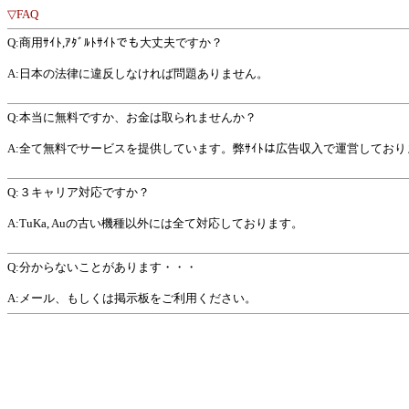
▽FAQ
Q:商用ｻｲﾄ,ｱﾀﾞﾙﾄｻｲﾄでも大丈夫ですか？
A:日本の法律に違反しなければ問題ありません。
Q:本当に無料ですか、お金は取られませんか？
A:全て無料でサービスを提供しています。弊ｻｲﾄは広告収入で運営しており
Q:３キャリア対応ですか？
A:TuKa, Auの古い機種以外には全て対応しております。
Q:分からないことがあります・・・
A:メール、もしくは掲示板をご利用ください。