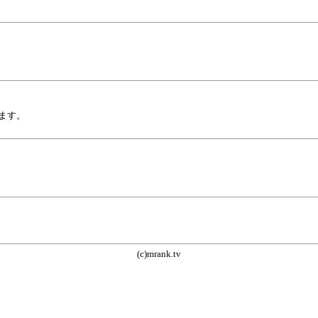
ます。
(c)mrank.tv