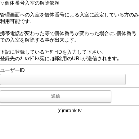
▽個体番号入室の解除依頼
管理画面への入室を個体番号による入室に設定している方のみ
利用可能です｡
携帯電話が変わった等で個体番号が変わった場合に､個体番号
での入室を解除する事が出来ます｡
下記に登録しているﾕｰｻﾞｰIDを入力して下さい｡
登録先のﾒｰﾙｱﾄﾞﾚｽ宛に､解除用のURLが送信されます｡
ユーザーID
(c)mrank.tv